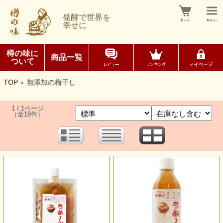
発酵で世界を
幸せに
樽の味に
商品一覧
ついて
TOP
無添加の梅干し
>
1 / 1ページ
（全18件）