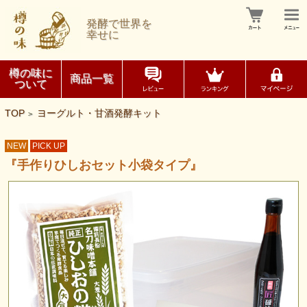
発酵で世界を
幸せに
樽の味に
商品一覧
ついて
TOP
ヨーグルト・甘酒発酵キット
>
NEW
PICK UP
『手作りひしおセット小袋タイプ』