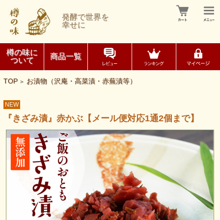
発酵で世界を
幸せに
樽の味に
商品一覧
ついて
TOP
お漬物（沢庵・高菜漬・赤蕪漬等）
>
NEW
『きざみ漬』赤かぶ【メール便対応1通2個まで】