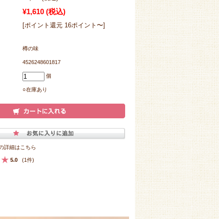
¥1,610
(税込)
[ポイント還元 16ポイント〜]
樽の味
4526248601817
個
○在庫あり
の詳細はこちら
5.0
(1件)