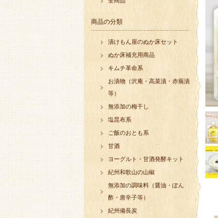
全商品
商品の分類
漬けもん屋のぬか床セット
ぬか床補充用商品
キムチ革命系
お漬物（沢庵・高菜漬・赤蕪漬
等）
無添加の梅干し
塩昆布系
ご飯のおとも系
甘酒
ヨーグルト・甘酒発酵キット
紀州和歌山の山椒
無添加の調味料（醤油・ぽん
酢・唐辛子等）
紀州備長炭