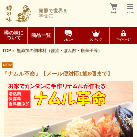
発酵で世界を
幸せに
樽の味に
商品一覧
ついて
TOP
無添加の調味料（醤油・ぽん酢・唐辛子等）
>
NEW
『ナムル革命』【メール便対応1通8個まで】