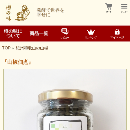
発酵で世界を
幸せに
樽の味に
商品一覧
ついて
TOP
紀州和歌山の山椒
>
『山椒佃煮』