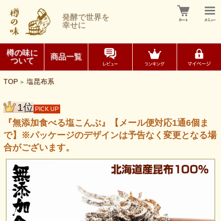
発酵で世界を
幸せに
樽の味に
商品一覧
ついて
TOP
塩昆布系
>
1位
PICK UP
『無添加食べる塩こんぶ』【メール便対応1通6個ま
で】※パッケージのデザインは予告なく変更となる場
合がございます。