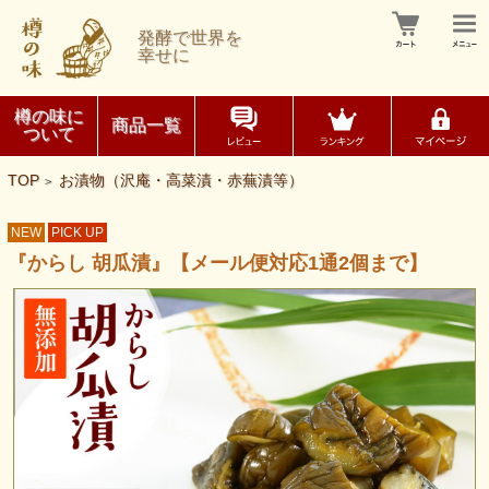
発酵で世界を
幸せに
樽の味に
商品一覧
ついて
TOP
お漬物（沢庵・高菜漬・赤蕪漬等）
>
NEW
PICK UP
『からし 胡瓜漬』【メール便対応1通2個まで】