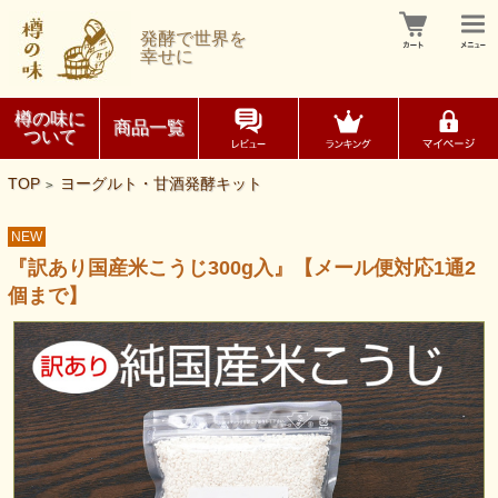
発酵で世界を
幸せに
樽の味に
商品一覧
ついて
TOP
ヨーグルト・甘酒発酵キット
>
NEW
『訳あり国産米こうじ300g入』【メール便対応1通2
個まで】