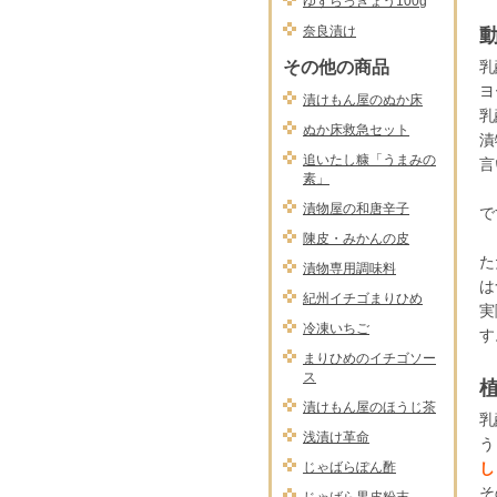
ゆずらっきょう100g
奈良漬け
その他の商品
乳
ヨ
漬けもん屋のぬか床
乳
ぬか床救急セット
漬
追いたし糠「うまみの
言
素」
漬物屋の和唐辛子
で
陳皮・みかんの皮
た
漬物専用調味料
は
紀州イチゴまりひめ
実
冷凍いちご
す
まりひめのイチゴソー
ス
漬けもん屋のほうじ茶
乳
浅漬け革命
う
じゃばらぽん酢
し
そ