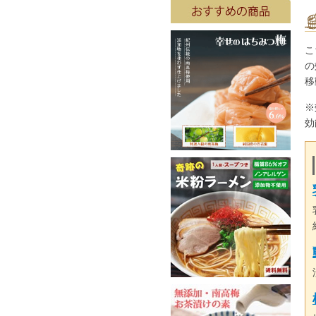
こ
の
移
※
効