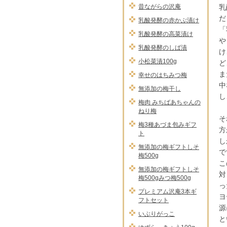
昔ながらの沢庵
乳
だ
乳酸発酵の赤かぶ漬け
「
乳酸発酵の高菜漬け
や
乳酸発酵のしば漬
け
小松菜漬100g
ど
ま
幸せのはちみつ梅
中
無添加の梅干し
し
梅肉 みちばあちゃんの
ねり梅
そ
梅3種あづま包みギフ
方
ト
し
無添加の梅ギフトしそ
で
梅500g
こ
無添加の梅ギフトしそ
対
梅500gみつ梅500g
っ
プレミアム沢庵3本ギ
ヨ
フトセット
源
いぶりがっこ
と