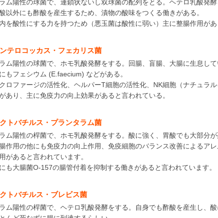
ラム陽性の球菌で、連鎖状ないし双球菌の配列をとる。ヘテロ乳酸発酵
酸以外にも酢酸を産生するため、漬物の酸味をつくる働きがある。
内を酸性にする力を持つため（悪玉菌は酸性に弱い）主に整腸作用があ
ンテロコッカス・フェカリス菌
ラム陽性の球菌で、ホモ乳酸発酵をする。回腸、盲腸、大腸に生息している。フェ
にもフェシウム (E.faecium) などがある。
クロファージの活性化、ヘルパーT細胞の活性化、NK細胞（ナチュラ
があり、主に免疫力の向上効果があると言われている。
クトバチルス・プランタラム菌
ラム陽性の桿菌で、ホモ乳酸発酵をする。酸に強く、胃酸でも大部分が
腸作用の他にも免疫力の向上作用、免疫細胞のバランス改善によるアレ
用があると言われています。
にも大腸菌O-157の腸管付着を抑制する働きがあると言われています。
クトバチルス・ブレビス菌
ラム陽性の桿菌で、ヘテロ乳酸発酵をする。自身でも酢酸を産生し、酸