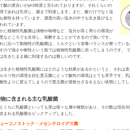
て酸の度合いがph3程度と言われておりますが、それくらいの
境であれば生存し、腸まで到達します。また、酸だけでなく塩
も耐性を持っています。濃度の高い塩水の中でも生き延びると
われています。
かに植物性乳酸菌は漬物や味噌など、塩分が高く周りの環境が
悪なところでも生存し、発酵することができるので強いです。
れに比べて動物性の乳酸菌は、ミルクという栄養バランスが整っている
すので強さや耐性という面では植物性乳酸菌に劣ってしまうのです。 
は生きたまま腸に到達するのは難しいのです。
は生きた植物性乳酸菌にはどのような効果があるかというと、それは直
ルカリ性の環境を好む悪玉菌にとって酸性の環境はとても苦手です。乳
酸性よりに変えてしまうので悪玉菌が退散せざるをえない状態にしてし
漬物に含まれる主な乳酸菌
とくちに乳酸菌といっても実は様々な属や種類があり、その数は現在3
含まれる乳酸菌をピックアップしました。
ューコノストック・メセンテロイデス菌