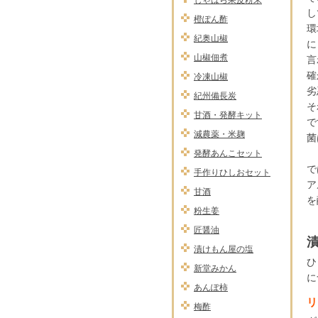
じゃばら果皮粉末
し
橙ぽん酢
環
紀奥山椒
に
山椒佃煮
言
確
冷凍山椒
劣
紀州備長炭
そ
甘酒・発酵キット
で
減農薬・米麹
菌
発酵あんこセット
で
手作りひしおセット
ア
甘酒
を
粉生姜
匠醤油
漬けもん屋の塩
ひ
新堂みかん
に
あんぽ柿
リ
梅酢