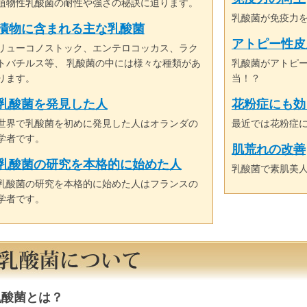
植物性乳酸菌の耐性や強さの秘訣に迫ります。
乳酸菌が免疫力
漬物に含まれる主な乳酸菌
アトピー性皮
リューコノストック、エンテロコッカス、ラク
トバチルス等、 乳酸菌の中には様々な種類があ
乳酸菌がアトピ
ります。
当！？
乳酸菌を発見した人
花粉症にも効
世界で乳酸菌を初めに発見した人はオランダの
最近では花粉症
学者です。
肌荒れの改善
乳酸菌の研究を本格的に始めた人
乳酸菌で素肌美
乳酸菌の研究を本格的に始めた人はフランスの
学者です。
乳酸菌とは？