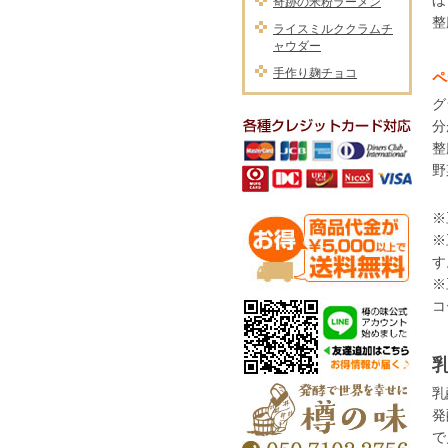
ほ
奇跡の米粉ラーメン
整
ライスミルククラムチ
ャウダー
手作り麹チョコ
ペ
グ
分
整
野
※
※
す
※
コ
乳
発
で