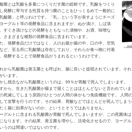
酸菌とは乳酸を多量につくりだす菌の総称です。乳酸をつくり
し発酵に寄与する性質を持つ菌のことをひっくるめて一般的に
乳酸菌」と呼ぶわけです。「乳」という字が表すようにチーズ
ヨーグルト等の発酵食品に含まれますが、ぬか漬け、しば漬
、すぐき漬けなどの発酵をともなった漬物や、お酒、味噌な
、さまざまな種類の発酵食品に含まれています。
た、発酵食品だけではなく、人のお腹か腸の中、口の中、空気
など、至る所に乳酸菌は存在しており、それらが食べ物に付着
、発酵することで発酵食品がうまれるというわけです。
れから乳酸菌は善玉菌とも呼ばれ、腸に良いと提唱されています。それ
がいます。
かし残念ながら乳酸菌というのは、99％が胃酸で死んでしまいます。
すから、生きた乳酸菌が腸まで届くことはほとんどないと言われていま
の死滅してしまう原因のひとつが人間の体がもつ免疫機能です。 人間
して攻撃を行うのです。その結果、胃酸などでほとんどが死んでしまう
たく腸に効果がないのか、というとそうではありません。
ーグルトに含まれる乳酸菌が胃酸で死んでしまいますが、この死菌体は
になります。その結果、善玉菌を増やし、活発化させるので、ヨーグル
いうのは間違いではないのです。