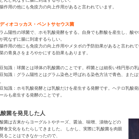
とんど死なずに腸に到達するらしい。
腸作用の他にも免疫力の向上作用があると言われています。
ディオコッカス・ペントサセウス菌
ラム陽性の球菌で、ホモ乳酸発酵をする。自身でも酢酸を産生し、酸や
が死なずに腸に到達するらしい。
腸作用の他にも免疫力の向上作用やメタボの予防効果があると言われて
菜の青臭さをまろやかにする効果もあります。
豆知識：球菌とは球体の乳酸菌のことです。桿菌とは細長い楕円形の乳
豆知識：グラム陽性とはグラム染色と呼ばれる染色方法で青色、または
。
豆知識：ホモ乳酸発酵とは乳酸だけを産生する発酵です。ヘテロ乳酸発
ールも産生する発酵のことです。
乳酸菌を発見した人
酸菌は古来からヨーグルトやチーズ、醤油、味噌、漬物などの
酵食文化をもたらしてきました。 しかし、実際に乳酸菌を肉眼
見ることはできなかったので、