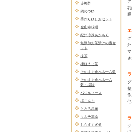
グ
赤梅酢
乳
鍋のつゆ
腸
手作りひしおセット
金山寺味噌
エ
紀州冷凍あかもく
グ
無添加お茶漬けの素セ
外
ット
マ
抹茶
き
棒ほうじ茶
そのまま食べる十六穀
ラ
そのまま食べる十六
グ
穀・塩味
整
バジルソース
作
塩こんぶ
他
とろろ昆布
キムチ革命
ラ
しらすくぎ煮
グ