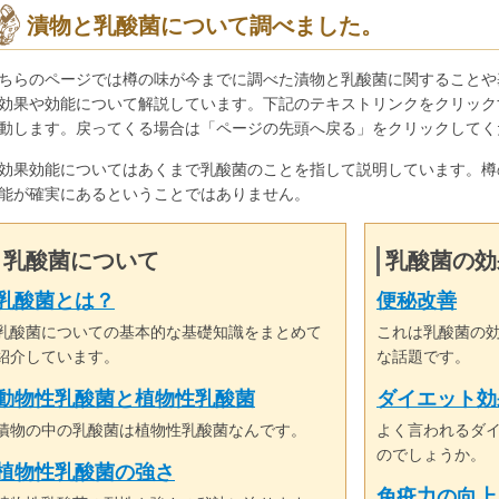
漬物と乳酸菌について調べました。
ちらのページでは樽の味が今までに調べた漬物と乳酸菌に関することや
効果や効能について解説しています。下記のテキストリンクをクリック
動します。戻ってくる場合は「ページの先頭へ戻る」をクリックしてく
効果効能についてはあくまで乳酸菌のことを指して説明しています。樽
能が確実にあるということではありません。
乳酸菌について
乳酸菌の効
乳酸菌とは？
便秘改善
乳酸菌についての基本的な基礎知識をまとめて
これは乳酸菌の
紹介しています。
な話題です。
動物性乳酸菌と植物性乳酸菌
ダイエット効
漬物の中の乳酸菌は植物性乳酸菌なんです。
よく言われるダ
のでしょうか。
植物性乳酸菌の強さ
免疫力の向上