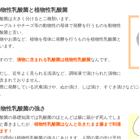
動物性乳酸菌と植物性乳酸菌
酸菌は大きく分けると二種類います。
ーグルトやチーズ等の動物性の母体で発酵を行うものを動物性
酸菌と言い、
物やお酒など、植物を母体に発酵を行うものを植物性乳酸菌と
います。
すので、
漬物に含まれる乳酸菌は植物性乳酸菌
なんです。
だし、近年よく見られる浅漬など、調味液で漬けられた漬物に
含まれておりません。
際に発酵している沢庵漬けや、ぬか漬け、しば漬け、すぐき漬けなどに
。
植物性乳酸菌の強さ
酸菌の基礎知識では乳酸菌のほとんどは腸に届かず死んでしま
と書きましたが、
植物性乳酸菌はなんと生きたまま腸まで到達
ます！
の理由は植物性乳酸菌の強さにあります。人間の胃の中は平均